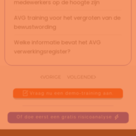
medewerkers op de hoogte zijn
AVG training voor het vergroten van de
bewustwording
Welke informatie bevat het AVG
verwerkingsregister?
VORIGE
VOLGENDE
Vraag nu een demo-training aan.
Of doe eerst een gratis risicoanalyse