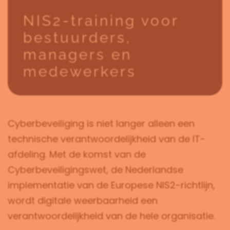
NIS2-training voor
bestuurders,
managers en
medewerkers
Cyberbeveiliging is niet langer alleen een
technische verantwoordelijkheid van de IT-
afdeling. Met de komst van de
Cyberbeveiligingswet, de Nederlandse
implementatie van de Europese NIS2-richtlijn,
wordt digitale weerbaarheid een
verantwoordelijkheid van de hele organisatie.