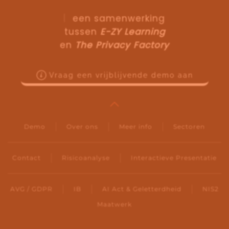
een samenwerking
tussen
E-ZY Learning
en
The Privacy Factory
Vraag een vrijblijvende demo aan
Demo
Over ons
Meer info
Sectoren
Contact
Risicoanalyse
Interactieve Presentatie
AVG / GDPR
IB
AI Act & Geletterdheid
NIS2
Maatwerk