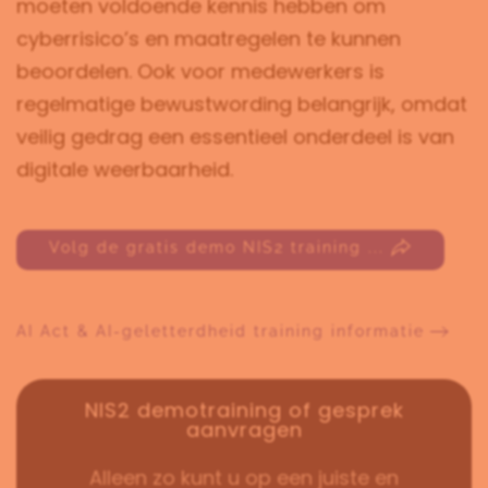
moeten voldoende kennis hebben om
cyberrisico’s en maatregelen te kunnen
beoordelen. Ook voor medewerkers is
regelmatige bewustwording belangrijk, omdat
veilig gedrag een essentieel onderdeel is van
digitale weerbaarheid.
Volg de gratis demo NIS2 training ...
AI Act & AI-geletterdheid training informatie
NIS2 demotraining of gesprek
aanvragen
Alleen zo kunt u op een juiste en