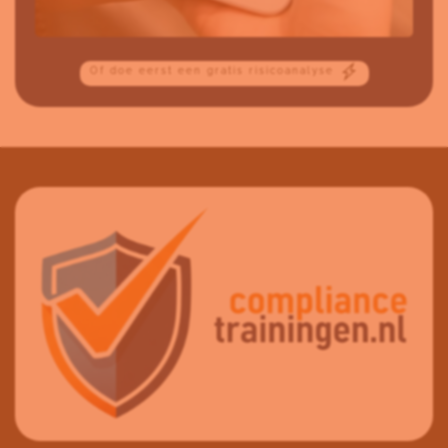
Of doe eerst een gratis risicoanalyse