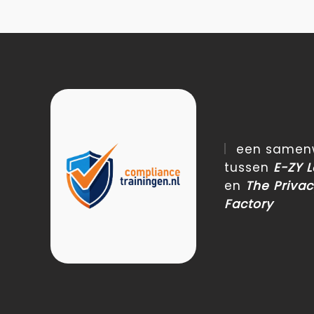
een samenw
tussen
E-ZY 
en
The Priva
Factory