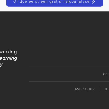
Of doe eerst een gratis risicoanalyse
erking
Learning
cy
Con
AVG / GDPR
IB