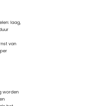
len: laag,
duur
rnst van
 per
og worden
een