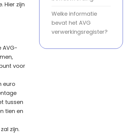
 Hier zijn
Welke informatie
bevat het AVG
verwerkingsregister?
de AVG-
omen,
kpunt voor
n euro
entage
et tussen
n tien en
al zijn.