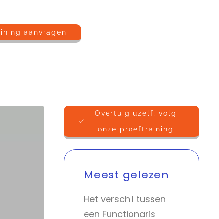
aining aanvragen
Overtuig uzelf, volg
onze proeftraining
Meest gelezen
Het verschil tussen
een Functionaris