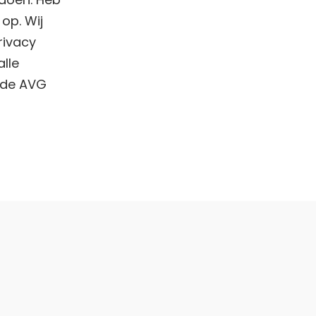
op. Wij
rivacy
lle
n de AVG