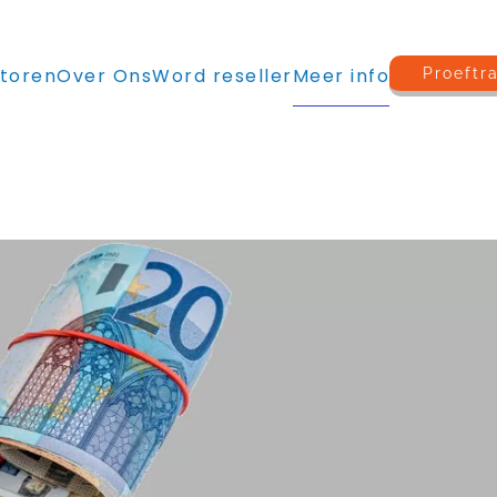
toren
Over Ons
Word reseller
Meer info
Proeftr