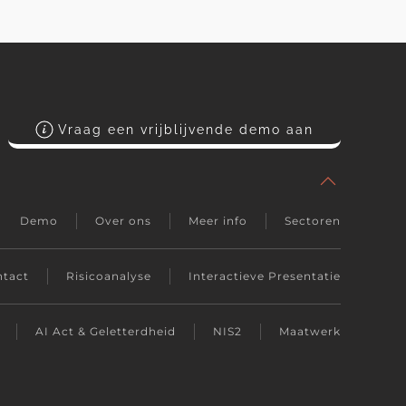
Vraag een vrijblijvende demo aan
Demo
Over ons
Meer info
Sectoren
tact
Risicoanalyse
Interactieve Presentatie
AI Act & Geletterdheid
NIS2
Maatwerk