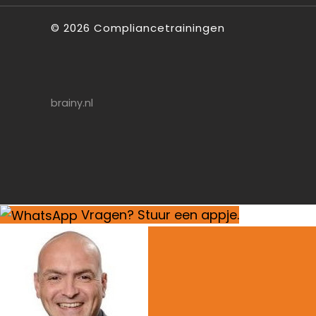
©
2026
Compliancetrainingen
brainy.nl
Vragen? Stuur een appje.