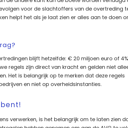
Aan de andere kant kan de boete worden verlaagd 
evolgen voor de slachtoffers van de overtreding t
ken helpt het als je laat zien er alles aan te doen
drag?
edingen blijft hetzelfde: € 20 miljoen euro of 4
we regels zijn direct van kracht en gelden niet all
. Het is belangrijk op te merken dat deze regels
edrijven en niet op overheidsinstanties.
 bent!
ns verwerken, is het belangrijk om te laten zien d
maatregelen hebben genomen om aan de AVG te vol