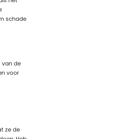
als het
e
 om schade
% van de
een voor
at ze de
doen. Heb