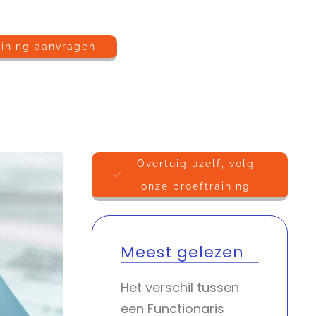
aining aanvragen
Overtuig uzelf, volg
onze proeftraining
Meest gelezen
Het verschil tussen
een Functionaris