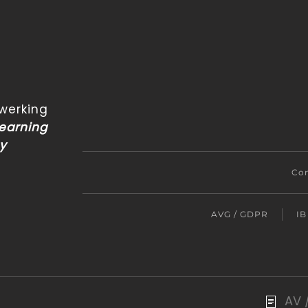
erking
Learning
cy
Con
AVG / GDPR
IB
AV 