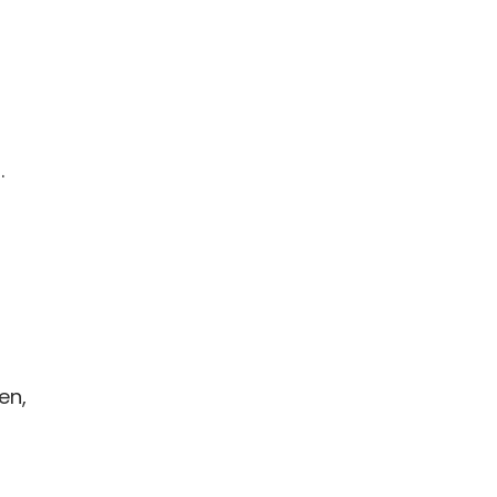
.
en,