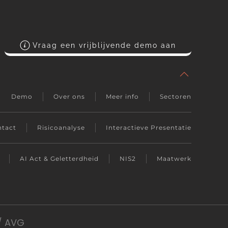
Vraag een vrijblijvende demo aan
Demo
Over ons
Meer info
Sectoren
tact
Risicoanalyse
Interactieve Presentatie
AI Act & Geletterdheid
NIS2
Maatwerk
/ AVG