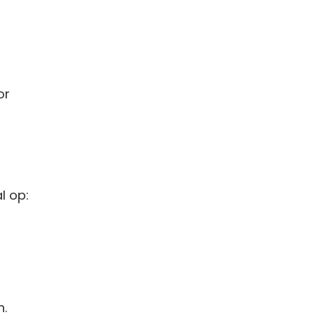
or
l op:
n.