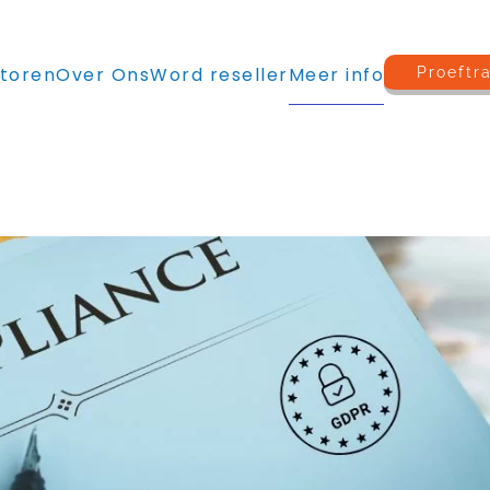
toren
Over Ons
Word reseller
Meer info
Proeftr