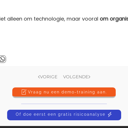
iet alleen om technologie, maar vooral
om organis
VORIGE
VOLGENDE
Vraag nu een demo-training aan.
Of doe eerst een gratis risicoanalyse