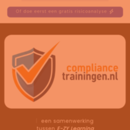
Of doe eerst een gratis risicoanalyse
een samenwerking
tussen
E-ZY Learning