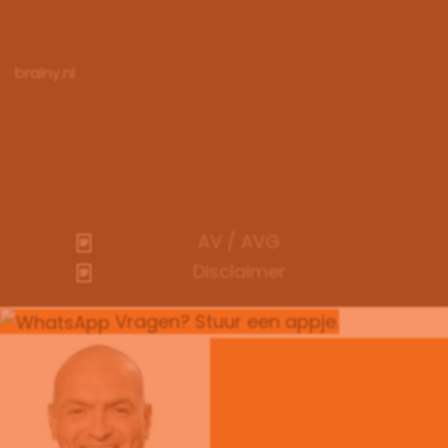
brainy.nl
AV / AVG
Disclaimer
Vragen? Stuur een appje.