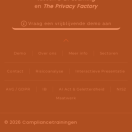
en
The Privacy Factory
Vraag een vrijblijvende demo aan
Demo
Over ons
Meer info
Sectoren
Contact
Risicoanalyse
Interactieve Presentatie
AVG / GDPR
IB
AI Act & Geletterdheid
NIS2
Maatwerk
©
2026
Compliancetrainingen