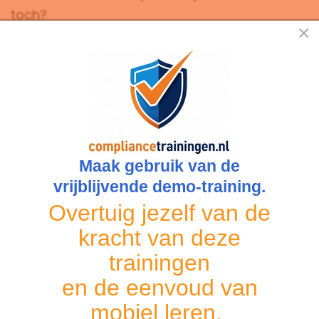
toch?
×
https://www.datalekt.nl/
Interessant? Deel gerust ⟶
Overtuig uzelf, volg onze proeftraining
Maak gebruik van de
vrijblijvende demo-training.
Meest gelezen
Overtuig jezelf van de
kracht van deze
Het verschil tussen een Functionaris
trainingen
Gegevensbescherming (FG) en een
Privacy Officer (PO).
en de eenvoud van
mobiel leren.
Nieuwe regels vanaf 2023 voor AVG-