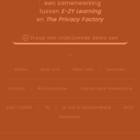
een samenwerking
tussen
E-ZY Learning
en
The Privacy Factory
Vraag een vrijblijvende demo aan
Demo
Over ons
Meer info
Sectoren
Contact
Risicoanalyse
Interactieve Presentatie
AVG / GDPR
IB
AI Act & Geletterdheid
NIS2
Maatwerk