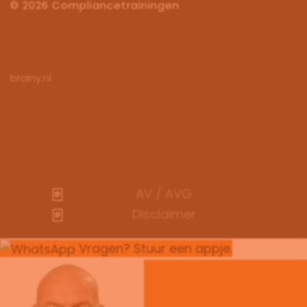
©
2026
Compliancetrainingen
brainy.nl
AV / AVG
Disclaimer
Vragen? Stuur een appje.