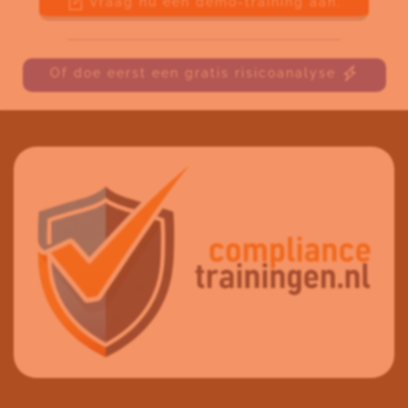
Vraag nu een demo-training aan.
Of doe eerst een gratis risicoanalyse